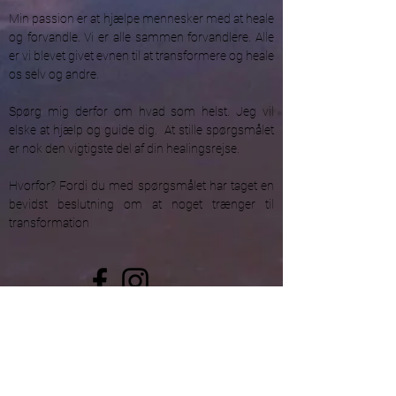
Min passion er at hjælpe mennesker med at heale
og forvandle. Vi er alle sammen forvandlere. Alle
er vi blevet givet evnen til at transformere og heale
os selv og andre.
Spørg mig derfor om hvad som helst. Jeg vil
elske at hjælp og guide dig. At stille spørgsmålet
er nok den vigtigste del af din healingsrejse.
Hvorfor? Fordi du med spørgsmålet har taget en
bevidst beslutning om at noget trænger til
transformation
UNIVERSEL
ENERGI