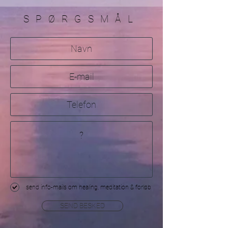
SPØRGSMÅL
send info-mails om healing, meditation & forløb
SEND BESKED