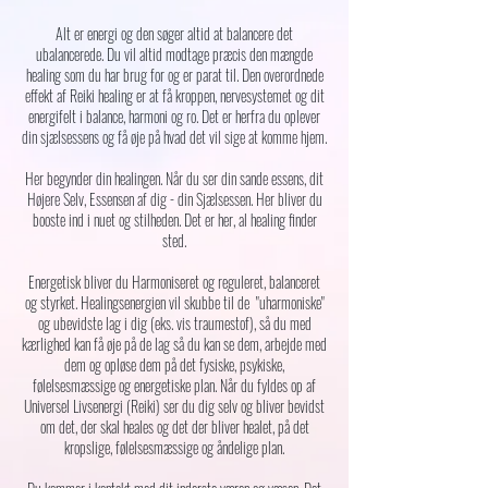
Alt er energi og den søger altid at balancere det
ubalancerede. Du vil altid modtage præcis den mængde
healing som du har brug for og er parat til. Den overordnede
effekt af Reiki healing er at få kroppen, nervesystemet og dit
energifelt i balance, harmoni og ro. Det er herfra du oplever
din sjælsessens og få øje på hvad det vil sige at komme hjem.
Her begynder din healingen. Når du ser din sande essens, dit
Højere Selv, Essensen af dig - din Sjælsessen. Her bliver du
booste ind i nuet og stilheden. Det er her, al healing finder
sted.
Energetisk bliver du Harmoniseret og reguleret, balanceret
og styrket. Healingsenergien vil skubbe til de "uharmoniske"
og ubevidste lag i dig (eks. vis traumestof), så du med
kærlighed kan få øje på de lag så du kan se dem, arbejde med
dem og opløse dem på det fysiske, psykiske,
følelsesmæssige og energetiske plan. Når du fyldes op af
Universel Livsenergi (Reiki) ser du dig selv og bliver bevidst
om det, der skal heales og det der bliver healet, på det
kropslige, følelsesmæssige og åndelige plan.