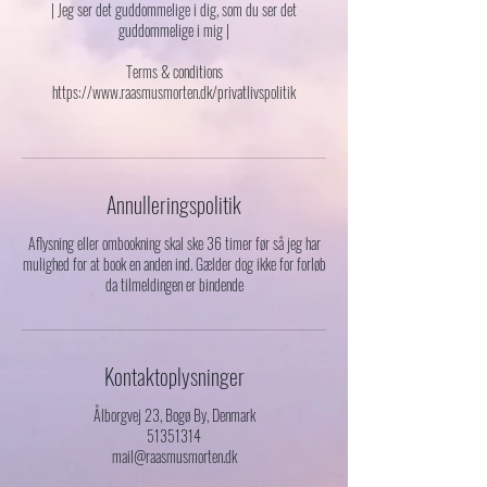
| Jeg ser det guddommelige i dig, som du ser det
guddommelige i mig |
Terms & conditions
https://www.raasmusmorten.dk/privatlivspolitik
Annulleringspolitik
Aflysning eller ombookning skal ske 36 timer før så jeg har
mulighed for at book en anden ind. Gælder dog ikke for forløb
da tilmeldingen er bindende
Kontaktoplysninger
Ålborgvej 23, Bogø By, Denmark
51351314
mail@raasmusmorten.dk