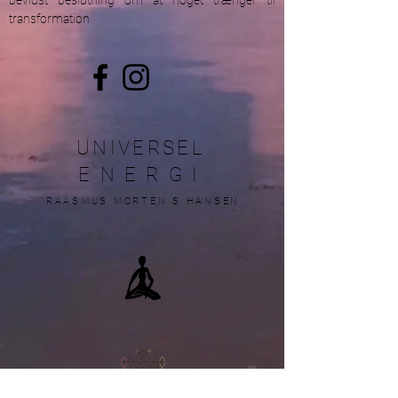
bevidst beslutning om at noget trænger til
transformation
UNIVERSEL
ENERGI
RAASMUS MORTEN S HANSEN