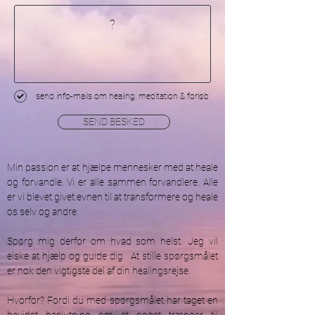
send info-mails om healing, meditation & forløb
SEND BESKED
Min passion er at hjælpe mennesker med at heale
og forvandle. Vi er alle sammen forvandlere. Alle
er vi blevet givet evnen til at transformere og heale
os selv og andre.
Spørg mig derfor om hvad som helst. Jeg vil
elske at hjælp og guide dig. At stille spørgsmålet
er nok den vigtigste del af din healingsrejse.
Hvorfor? Fordi du med spørgsmålet har taget en