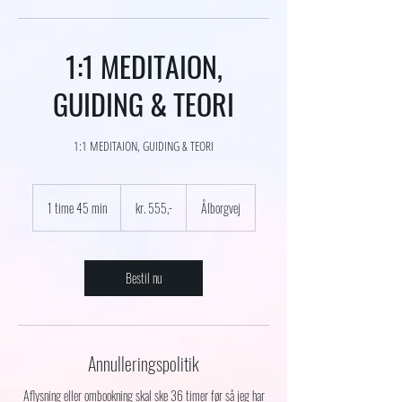
1:1 MEDITAION,
GUIDING & TEORI
1:1 MEDITAION, GUIDING & TEORI
kr.
555,-
1 time 45 min
1
kr. 555,-
Ålborgvej
t
i
m
4
Bestil nu
5
m
i
n
Annulleringspolitik
Aflysning eller ombookning skal ske 36 timer før så jeg har