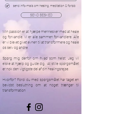
send info-mails om healing, meditation & forløb
SEND BESKED
Min passion er at hjælpe mennesker med at heale
og forvandle. Vi er alle sammen forvandlere. Alle
er vi blevet givet evnen til at transformere og heale
os selv og andre.
Spørg mig derfor om hvad som helst. Jeg vil
elske at hjælp og guide dig. At stille spørgsmålet
er nok den vigtigste del af din healingsrejse.
Hvorfor? Fordi du med spørgsmålet har taget en
bevidst beslutning om at noget trænger til
transformation