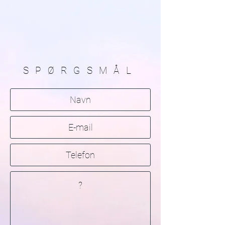
SPØRGSMÅL