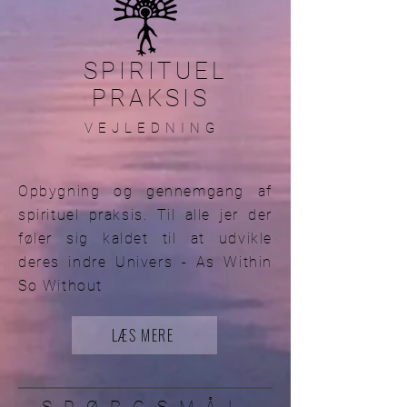
SPIRITUEL
PRAKSIS
VEJLEDNING
Opbygning og gennemgang af
spirituel praksis. Til alle jer der
føler sig kaldet til at udvikle
deres indre Univers - As Within
So Without
LÆS MERE