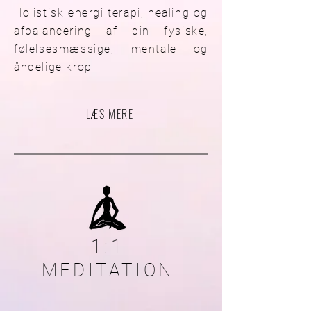
Holistisk energi terapi, healing og
afbalancering af din fysiske,
følelsesmæssige, mentale og
åndelige krop
LÆS MERE
1:1
MEDITATION