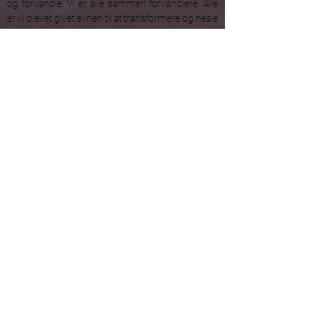
og forvandle. Vi er alle sammen forvandlere. Alle
er vi blevet givet evnen til at transformere og heale
os selv og andre.
Spørg mig derfor om hvad som helst. Jeg vil
elske at hjælp og guide dig. At stille spørgsmålet
er nok den vigtigste del af din healingsrejse.
Hvorfor? Fordi du med spørgsmålet har taget en
bevidst beslutning om at noget trænger til
transformation
UNIVERSEL
ENERGI
RAASMUS MORTEN S HANSEN