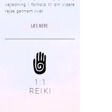
vejledning i forhold til din videre
rejse gennem livet
LÆS MERE
1:1
REIKI