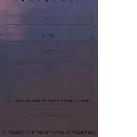
SPØRGSMÅL
send info-mails om healing, meditation & forløb
SEND BESKED
Min passion er at hjælpe mennesker med at heale