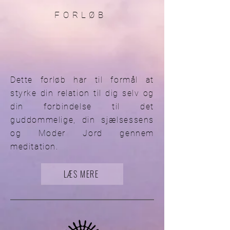
FORLØB
Dette forløb har til formål at
styrke din relation til dig selv og
din forbindelse til det
guddommelige, din sjælsessens
og Moder Jord gennem
meditation.
LÆS MERE